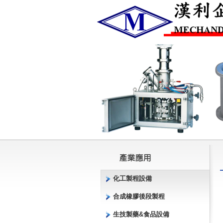
化工製程設備
合成橡膠後段製程
生技製藥&食品設備