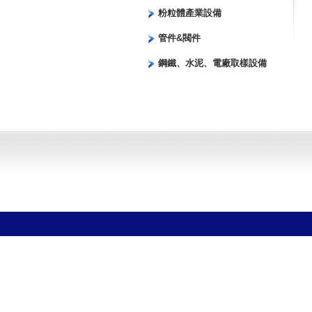
粉粒體產業設備
管件&閥件
鋼鐵、水泥、電廠取樣設備