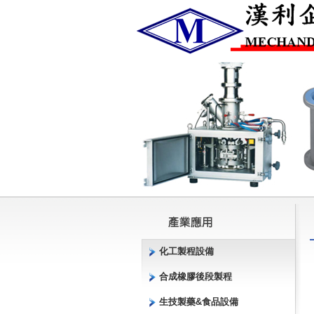
化工製程設備
合成橡膠後段製程
生技製藥&食品設備