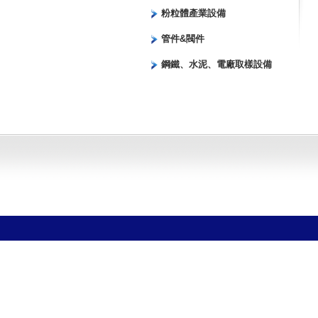
粉粒體產業設備
管件&閥件
鋼鐵、水泥、電廠取樣設備